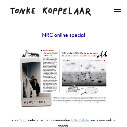
NRC online special
Voor
NRC
ontwierpen en animeerden
Lotte Dijkstra
en ik een online
special